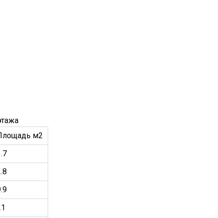
этажа
Площадь м2
.7
.8
.9
21