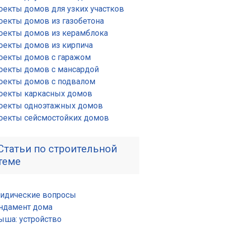
оекты домов для узких участков
оекты домов из газобетона
оекты домов из керамблока
оекты домов из кирпича
оекты домов с гаражом
оекты домов с мансардой
оекты домов с подвалом
оекты каркасных домов
оекты одноэтажных домов
оекты сейсмостойких домов
Статьи по строительной
теме
идические вопросы
ндамент дома
ыша: устройство