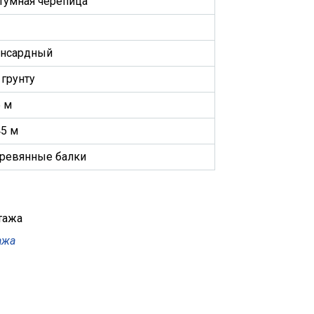
тумная черепица
нсардный
 грунту
5 м
45 м
ревянные балки
ажа