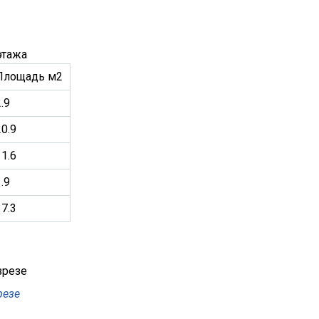
этажа
Площадь м2
.9
20.9
11.6
.9
37.3
резе