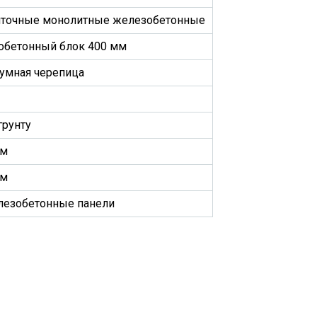
нточные монолитные железобетонные
обетонный блок 400 мм
умная черепица
грунту
 м
 м
лезобетонные панели