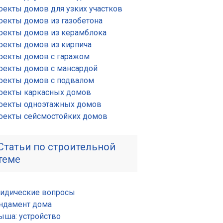
оекты домов для узких участков
оекты домов из газобетона
оекты домов из керамблока
оекты домов из кирпича
оекты домов с гаражом
оекты домов с мансардой
оекты домов с подвалом
оекты каркасных домов
оекты одноэтажных домов
оекты сейсмостойких домов
Статьи по строительной
теме
идические вопросы
ндамент дома
ыша: устройство