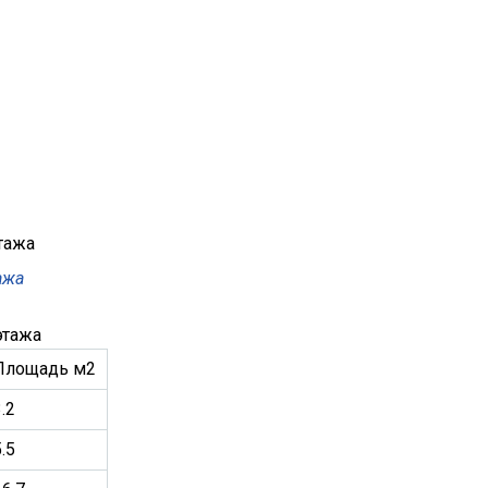
ажа
этажа
Площадь м2
.2
.5