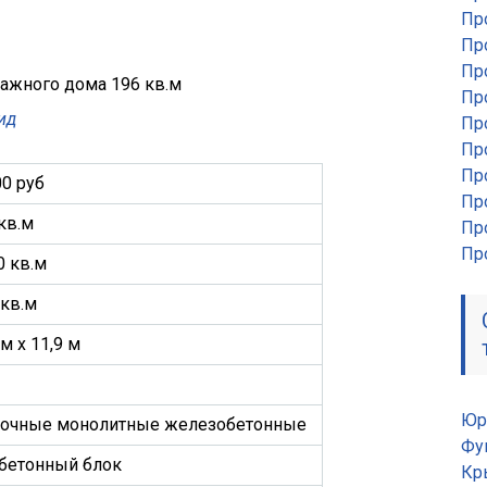
Пр
Пр
Пр
Пр
ид
Пр
Пр
Пр
0 руб
Пр
кв.м
Пр
Пр
0 кв.м
 кв.м
 м х 11,9 м
Юр
точные монолитные железобетонные
Фу
обетонный блок
Кр