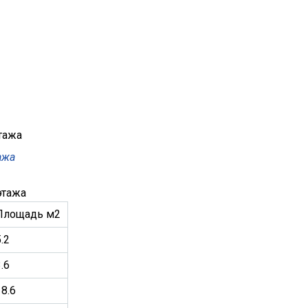
ажа
этажа
Площадь м2
.2
.6
18.6