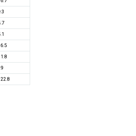
16.7
.3
.7
.1
36.5
11.8
29
122.8