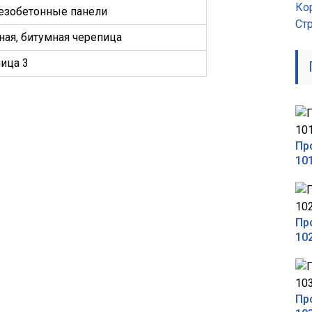
Ко
езобетонные панели
Ст
ная, битумная черепица
ица 3
Пр
10
Пр
10
Пр