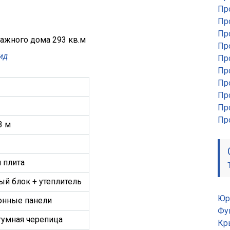
Пр
Пр
Пр
Пр
ид
Пр
Пр
Пр
Пр
Пр
Пр
,3 м
 плита
ый блок + утеплитель
Юр
онные панели
Фу
итумная черепица
Кр