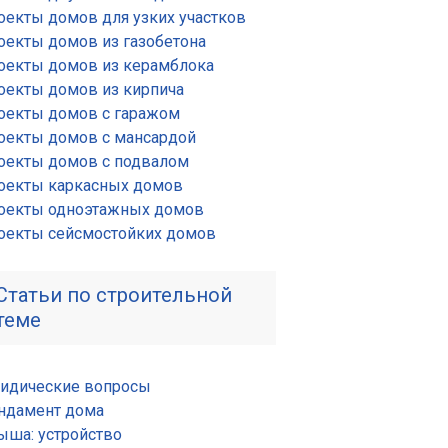
оекты домов для узких участков
оекты домов из газобетона
оекты домов из керамблока
оекты домов из кирпича
оекты домов с гаражом
оекты домов с мансардой
оекты домов с подвалом
оекты каркасных домов
оекты одноэтажных домов
оекты сейсмостойких домов
Статьи по строительной
теме
идические вопросы
ндамент дома
ыша: устройство