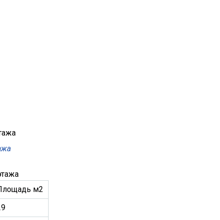
ажа
этажа
Площадь м2
29