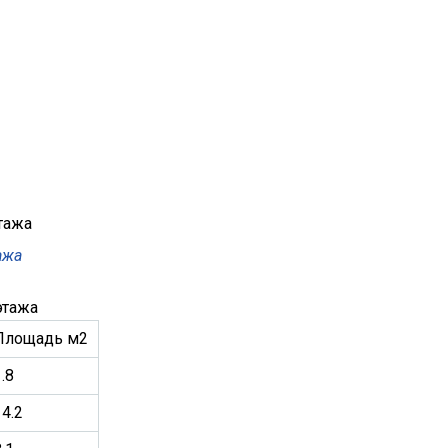
ажа
этажа
Площадь м2
.8
14.2