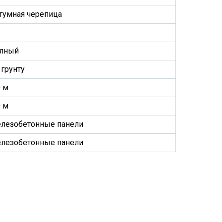
тумная черепица
лный
 грунту
0 м
0 м
лезобетонные панели
лезобетонные панели