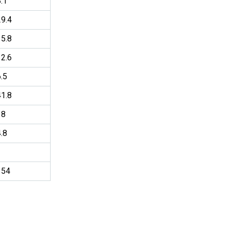
.1
29.4
15.8
12.6
.5
41.8
18
.8
1
154